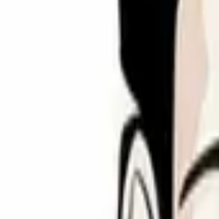
圆脸
增加棱角，拉长脸型
圆脸适合能增加长度和棱角的风格。山羊胡和尖形胡须有助于
推荐 6 种风格
查看圆脸完整指南 →
推荐风格
山羊胡
凡戴克胡
船锚胡
鸭尾胡
巴尔博胡