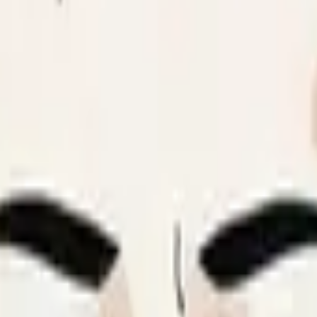
拉长脸型，塑造更清晰的下颚线和更修长的外观。